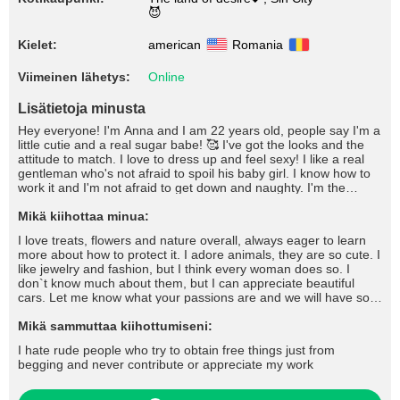
😈
Kielet:
american
Romania
Viimeinen lähetys:
Online
Lisätietoja minusta
Hey everyone! I'm Anna and I am 22 years old, people say I'm a
little cutie and a real sugar babe! 🥰 I've got the looks and the
attitude to match. I love to dress up and feel sexy! I like a real
gentleman who's not afraid to spoil his baby girl. I know how to
work it and I'm not afraid to get down and naughty. I'm the
complete package and I'm sure to drive you wild and fulfil all
your dreams and desires!
Mikä kiihottaa minua:
I love treats, flowers and nature overall, always eager to learn
more about how to protect it. I adore animals, they are so cute. I
like jewelry and fashion, but I think every woman does so. I
don`t know much about them, but I can appreciate beautiful
cars. Let me know what your passions are and we will have so
much fun, don't you think?I like to let things happen, without
rushing or pushing. We all have our limits, but I am sure we can
Mikä sammuttaa kiihottumiseni:
find a way to share amazing moments together, don`t you
I hate rude people who try to obtain free things just from
think?/ I hate one minute guys, I am the type of woman who
begging and never contribute or appreciate my work
loves to take her time in reaching the absolute sublime pleasure.