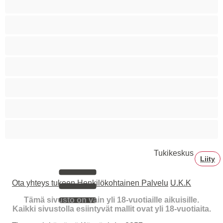
Squirttailua
Tummaihoinen
Tupakoivia
Valkoisia Tyttöjä
Valtavia Tissejä
Varttuneita
Tukikeskus
Liity
Ota yhteys tukeen
Henkilökohtainen Palvelu
U.K.K
Tämä sivusto on vain yli 18-vuotiaille aikuisille.
Kaikki sivustolla esiintyvät mallit ovat yli 18-vuotiaita.