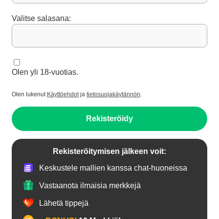
Valitse salasana:
Olen yli 18-vuotias.
Olen lukenut
Käyttöehdot
ja
tietosuojakäytännön
.
Rekisteröidy
Rekisteröitymisen jälkeen voit:
Keskustele mallien kanssa chat-huoneissa
Vastaanota ilmaisia merkkejä
Lähetä tippejä