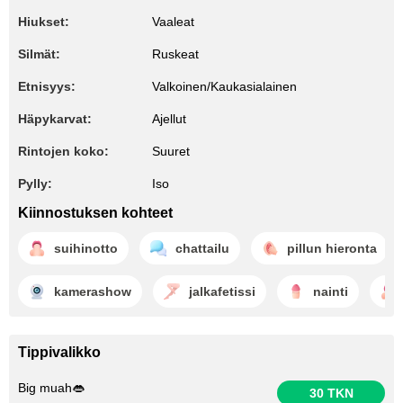
Hiukset:
Vaaleat
Silmät:
Ruskeat
Etnisyys:
Valkoinen/Kaukasialainen
Häpykarvat:
Ajellut
Rintojen koko:
Suuret
Pylly:
Iso
Kiinnostuksen kohteet
suihinotto
chattailu
pillun hieronta
kamerashow
jalkafetissi
nainti
Tippivalikko
Big muah👄
30 TKN