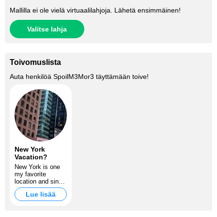
Mallilla ei ole vielä virtuaalilahjoja. Lähetä ensimmäinen!
Valitse lahja
Toivomuslista
Auta henkilöä
SpoilM3Mor3
täyttämään toive!
New York
Vacation?
New York is one
my favorite
location and since
I saw this city in
Lue lisää
the movie "New
York : Taxi" , I
wished to have a