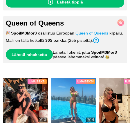
Lähetä tippiä
Queen of Queens
SpoilM3Mor3
osallistuu Euroopan
Queen of Queens
kilpailu.
Malli on tällä hetkellä
305 paikka
(255 pistettä).
Lähetä Tokenit, jotta
SpoilM3Mor3
Lähetä rahakkeita
pääsee lähemmäksi
voittoa!
Kuvia
ILMAISEKSI
ILMAISEKSI
IL
3
6
4346
23397
Wicked Little Treat🎃👻
My Photos
Island Heat