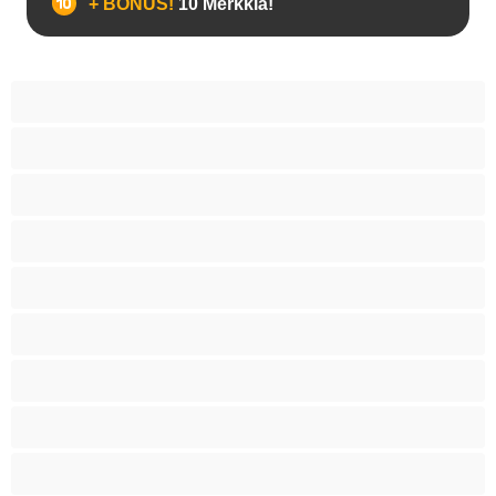
+ BONUS!
10 Merkkiä!
18+ teinejä
Aasialaisia
Ajeltuja pilluja
Anaali
Arabi
Beibejä
Blondeja
Fetissi
Intialainen