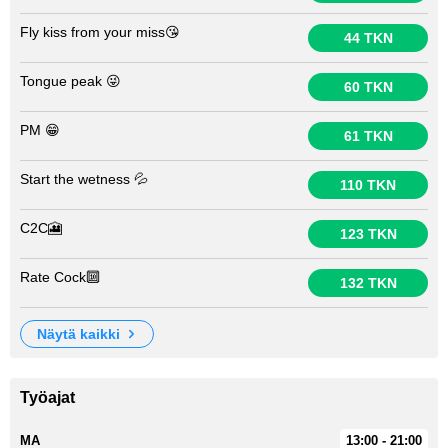
Fly kiss from your miss😘
44 TKN
Tongue peak 😜
60 TKN
PM 😁
61 TKN
Start the wetness 💦
110 TKN
C2C🎦
123 TKN
Rate Cock🔟
132 TKN
näytä kaikki
Työajat
MA
13:00 - 21:00