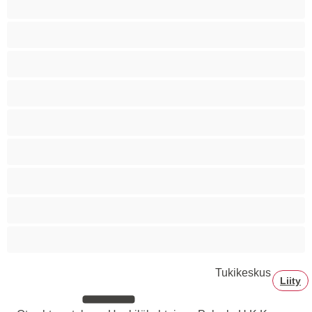
Siro
Sitomista
Squirttailua
Tummaihoinen
Tupakoivia
Valkoisia Tyttöjä
Valtavia Tissejä
Varttuneita
Tukikeskus
Liity