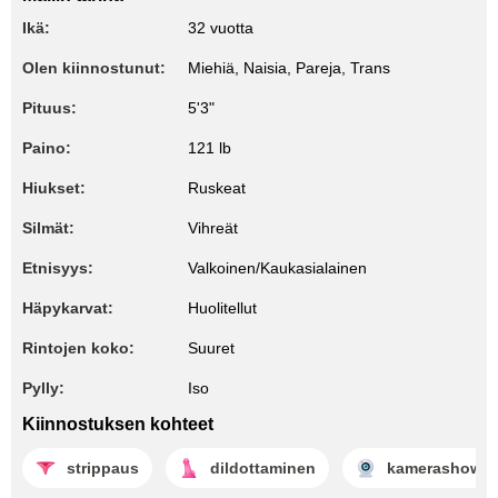
Ikä:
32 vuotta
Olen kiinnostunut:
Miehiä, Naisia, Pareja, Trans
Pituus:
5'3"
Paino:
121 lb
Hiukset:
Ruskeat
Silmät:
Vihreät
Etnisyys:
Valkoinen/Kaukasialainen
Häpykarvat:
Huolitellut
Rintojen koko:
Suuret
Pylly:
Iso
Kiinnostuksen kohteet
strippaus
dildottaminen
kamerashow