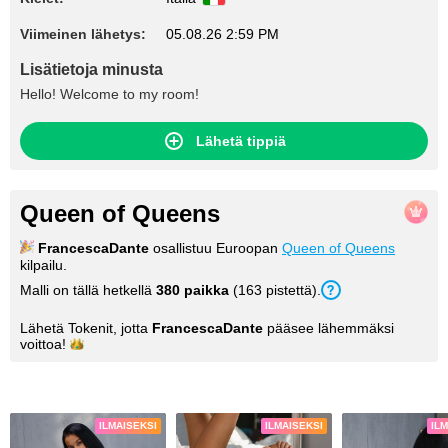
Viimeinen lähetys:
05.08.26 2:59 PM
Lisätietoja minusta
Hello! Welcome to my room!
Lähetä tippiä
Queen of Queens
FrancescaDante
osallistuu Euroopan
Queen of Queens
kilpailu.
Malli on tällä hetkellä
380 paikka
(163 pistettä).
Lähetä Tokenit, jotta
FrancescaDante
pääsee lähemmäksi
voittoa!
Kuvia
ILMAISEKSI
ILMAISEKSI
IL