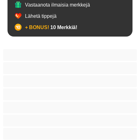
Vastaanota ilmaisia merkkejä
Lähetä tippejä
+ BONUS!
10 Merkkiä!
18+ teinejä
Aasialaisia
Ajeltuja pilluja
Anaali
Arabi
Beibejä
Blondeja