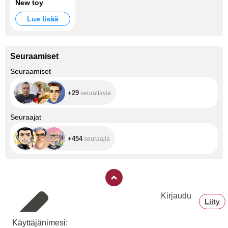
New toy
Lue lisää
Seuraamiset
+29
Seuraamiset
+29
seurattavia
+454
Seuraajat
+454
seuraajia
Kirjaudu
Liity
Käyttäjänimesi: