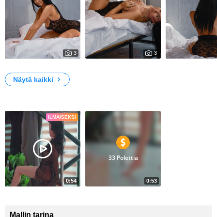
3
3
571
549
A bit of me for you :)
Miss Francesca 🫣
Like this one ? 
Näytä kaikki
Videoita
ILMAISEKSI
33 Polettia
0:54
0:53
111
19
Caught you looking
Not my innocent side
Mallin tarina