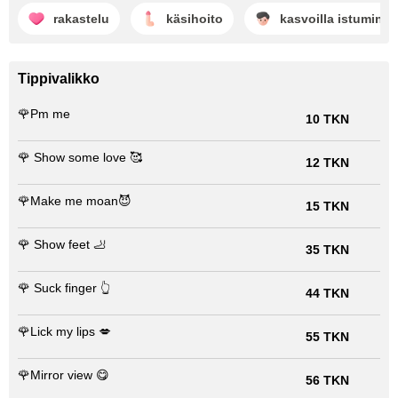
rakastelu
käsihoito
kasvoilla istuminen
Tippivalikko
🌹Pm me
10 TKN
🌹 Show some love 🥰
12 TKN
🌹Make me moan😈
15 TKN
🌹 Show feet 🦶
35 TKN
🌹 Suck finger 👆
44 TKN
🌹Lick my lips 💋
55 TKN
🌹Mirror view 😋
56 TKN