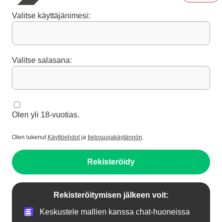
Valitse käyttäjänimesi:
Valitse salasana:
Olen yli 18-vuotias.
Olen lukenut
Käyttöehdot
ja
tietosuojakäytännön
.
Rekisteröidy
Rekisteröitymisen jälkeen voit:
Keskustele mallien kanssa chat-huoneissa