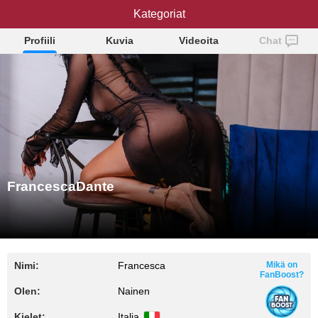
FrancescaDante
Kategoriat
Profiili
Kuvia
Videoita
Chat
FrancescaDante
Nimi:
Francesca
Mikä on
FanBoost?
Olen:
Nainen
Kielet:
Italia