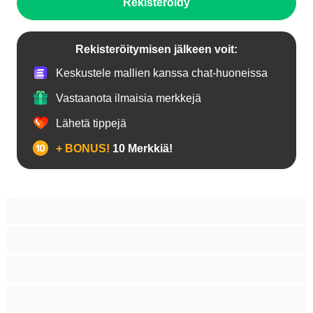
Rekisteröidy
Rekisteröitymisen jälkeen voit:
Keskustele mallien kanssa chat-huoneissa
Vastaanota ilmaisia merkkejä
Lähetä tippejä
+ BONUS!
10 Merkkiä!
18+ teinejä
Aasialaisia
Ajeltuja pilluja
Anaali