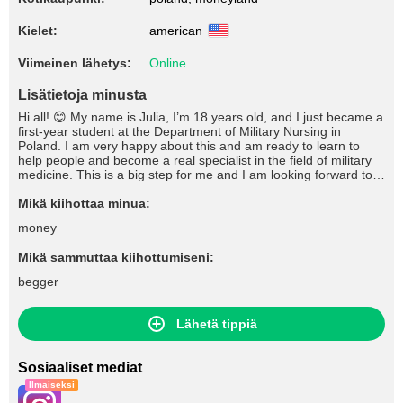
Kielet:
american
Viimeinen lähetys:
Online
Lisätietoja minusta
Hi all! 😊 My name is Julia, I’m 18 years old, and I just became a
first-year student at the Department of Military Nursing in
Poland. I am very happy about this and am ready to learn to
help people and become a real specialist in the field of military
medicine. This is a big step for me and I am looking forward to
new knowledge, experiences and new friends! 🇵🇱✨
Mikä kiihottaa minua:
money
Mikä sammuttaa kiihottumiseni:
begger
Lähetä tippiä
Sosiaaliset mediat
Ilmaiseksi