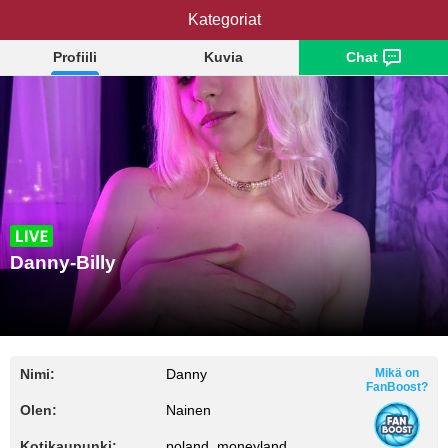
Danny-Billy
Kategoriat
Profiili
Kuvia
Chat
Danny-Billy
Nimi:
Danny
Mikä on
FanBoost?
Olen:
Nainen
Kotikaupunki:
poland, moneyland