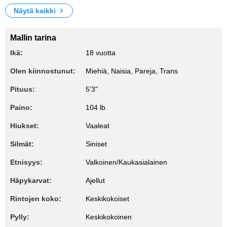
Näytä kaikki
Mallin tarina
Ikä:
18 vuotta
Olen kiinnostunut:
Miehiä, Naisia, Pareja, Trans
Pituus:
5'3"
Paino:
104 lb
Hiukset:
Vaaleat
Silmät:
Siniset
Etnisyys:
Valkoinen/Kaukasialainen
Häpykarvat:
Ajellut
Rintojen koko:
Keskikokoiset
Pylly:
Keskikokoinen