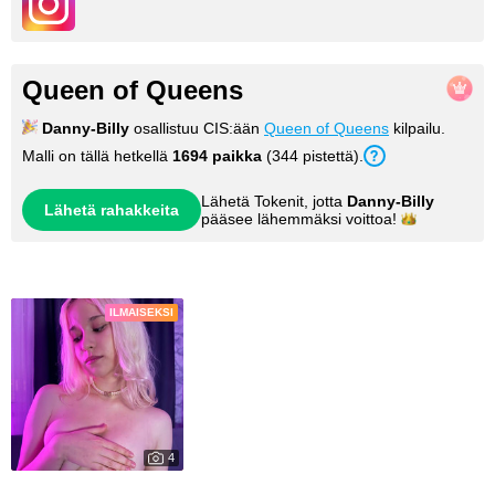
Queen of Queens
Danny-Billy
osallistuu CIS:ään
Queen of Queens
kilpailu.
Malli on tällä hetkellä
1694 paikka
(344 pistettä).
Lähetä Tokenit, jotta
Danny-Billy
Lähetä rahakkeita
pääsee lähemmäksi
voittoa!
Kuvia
ILMAISEKSI
4
29149
My Photos