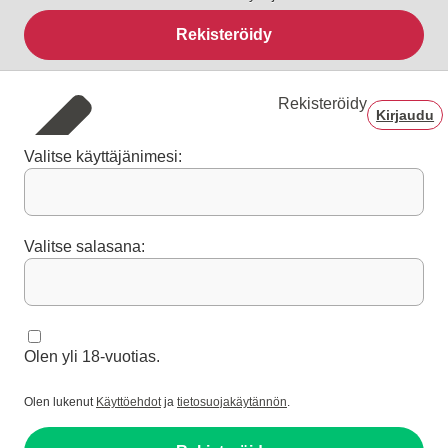
Rekisteröidy
Rekisteröidy
Kirjaudu
Valitse käyttäjänimesi:
Valitse salasana:
Olen yli 18-vuotias.
Olen lukenut
Käyttöehdot
ja
tietosuojakäytännön
.