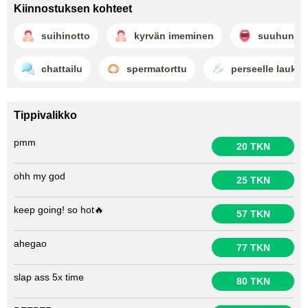
Kiinnostuksen kohteet
suihinotto
kyrvän imeminen
suuhun la
chattailu
spermatorttu
perseelle lauke
Tippivalikko
pmm
20 TKN
ohh my god
25 TKN
keep going! so hot🔥
57 TKN
ahegao
77 TKN
slap ass 5x time
80 TKN