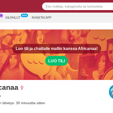
KILPAILUT
RANETKI APP
Luo tili ja chattaile mallin kanssa
Africanaa!
LUO TILI
icanaa
a
 lähetys: 30 minuuttia sitten