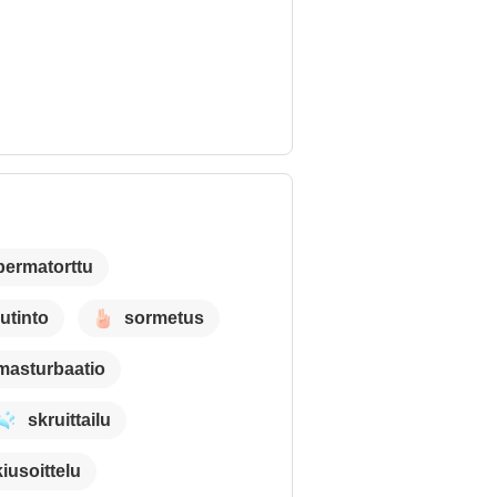
permatorttu
utinto
sormetus
masturbaatio
skruittailu
kiusoittelu