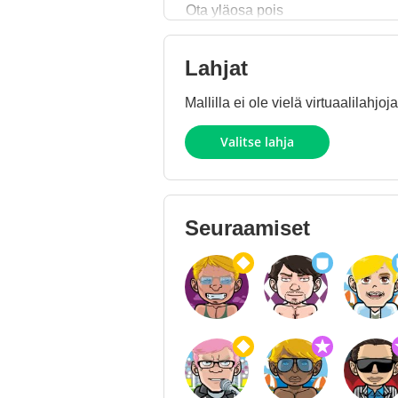
Ota yläosa pois
Lahjat
Mallilla ei ole vielä virtuaalilahj
Valitse lahja
Seuraamiset