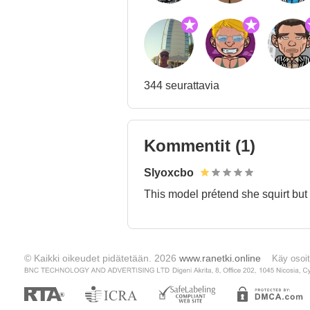
344 seurattavia
Kommentit
(1)
Slyoxcbo
This model prétend she squirt but 
© Kaikki oikeudet pidätetään. 2026
www.ranetki.online
Käy osoi