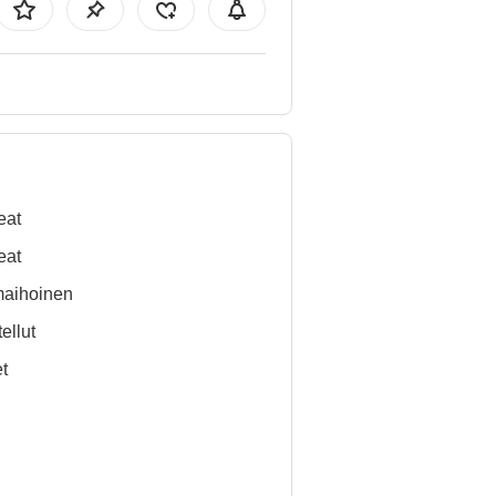
eat
eat
aihoinen
ellut
t