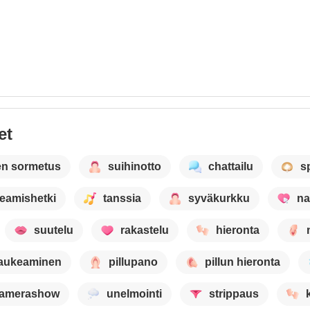
et
en sormetus
suihinotto
chattailu
s
eamishetki
tanssia
syväkurkku
na
suutelu
rakastelu
hieronta
 laukeaminen
pillupano
pillun hieronta
amerashow
unelmointi
strippaus