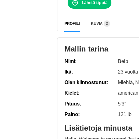
Lähetä tippiä
PROFIILI
KUVIA
2
Mallin tarina
Nimi:
Beib
Ikä:
23 vuotta
Olen kiinnostunut:
Miehiä, N
Kielet:
american
Pituus:
5'3"
Paino:
121 lb
Lisätietoja minusta