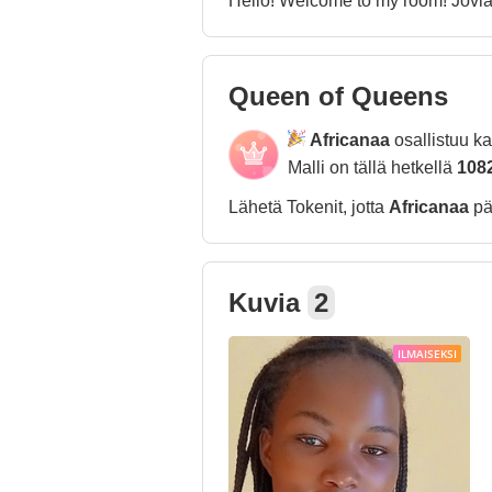
Hello! Welcome to my room! Jovia
Queen of Queens
Africanaa
osallistuu k
Malli on tällä hetkellä
108
Lähetä Tokenit, jotta
Africanaa
pä
Kuvia
2
ILMAISEKSI