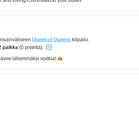
l and loving Committed to your duties
ansainväliseen
Queen of Queens
kilpailu.
2 paikka
(0 pistettä).
äsee lähemmäksi
voittoa!