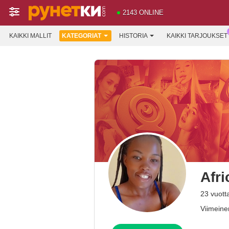
2143 ONLINE
KAIKKI MALLIT
KATEGORIAT
HISTORIA
KAIKKI TARJOUKSET
Afr
23 vuott
Viimeinen