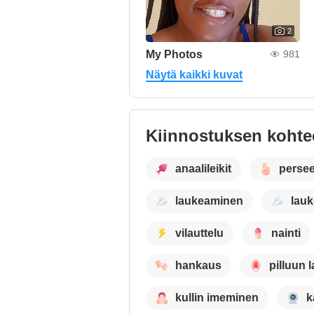
2
My Photos
981
Näytä kaikki kuvat
Kiinnostuksen kohte
anaalileikit
perse
laukeaminen
lauk
vilauttelu
nainti
hankaus
pilluun
kullin imeminen
k